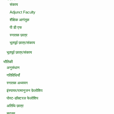
संकाय
Adjunct Faculty
शैक्षिक आगंतुक
पी डी एफ
स्नातक छात्र
भूतपूर्व छात्र/संकाय
भूतपूर्व छात्र/संकाय
भौतिकी
अनुसंधान
गतिविधियाँ
स्‍नातक अध्‍ययन
इंस्पायर/रामानुजन फ़ेलोशिप
पोस्ट-डॉक्टरल फेलोशिप
अतिथि छात्र
सदस्‍य