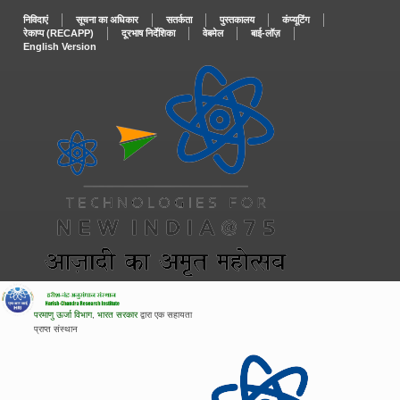
निविदाएं
सूचना का अधिकार
सतर्कता
पुस्‍तकालय
कंप्यूटिंग
रेकाप्प (
RECAPP
)
दूरभाष निर्देशिका
वेबमेल
बाई-लॉज़
English Version
परमाणु ऊर्जा विभाग
,
भारत सरकार
द्वारा एक सहायता
प्राप्त संस्थान