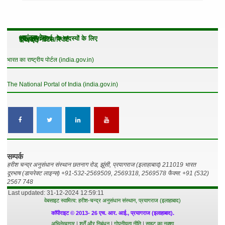
आगंतुक हेतु
एच. आर. आई. के सदस्यों के लिए
परिपत्रों/नोटिस/रिपोर्ट
अन्य मद
भारत का राष्ट्रीय पोर्टल (india.gov.in)
The National Portal of India (india.gov.in)
सम्‍पर्क
हरीश चन्द्र अनुसंधान संस्थान छतनाग रोड, झूंसी, प्रयागराज (इलाहाबाद) 211019 भारत
दूरभाष (डायरेक्ट लाइन्स) +91-532-2569509, 2569318, 2569578 फैक्स: +91 (532)
2567 748
Last updated: 31-12-2024 12:59:11
वेबसाइट स्वामित्व: हरीश-चन्द्र अनुसंधान संस्थान, प्रयागराज (इलाहाबाद)
कॉपीराइट © 2013- 26 एच. आर. आई., प्रयागराज (इलाहाबाद).
अभिलेखागार
|
शर्तें और निबंधन
|
गोपनीयता नीति
|
साइट का नक्शा