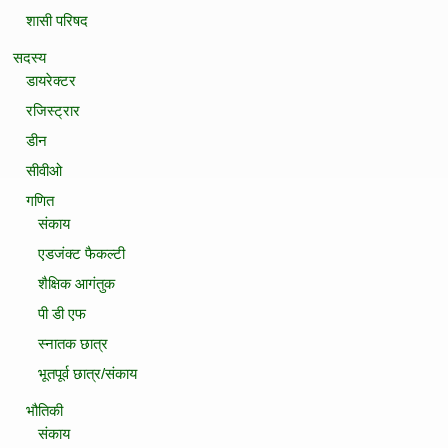
शासी परिषद
सदस्‍य
डायरेक्टर
रजिस्ट्रार
डीन
सीवीओ
गणित
संकाय
एडजंक्ट फैकल्टी
शैक्षिक आगंतुक
पी डी एफ
स्नातक छात्र
भूतपूर्व छात्र/संकाय
भौतिकी
संकाय