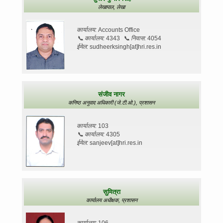
लेखापाल,
लेखा
कार्यालय:
Accounts Office
📞
कार्यालय:
4343
📞
निवास:
4054
ईमेल:
sudheerksingh[at]hri.res.in
संजीव नागर
कनिष्ठ अनुवाद अधिकारी (जे.टी.ओ.),
प्रशासन
कार्यालय:
103
📞
कार्यालय:
4305
ईमेल:
sanjeev[at]hri.res.in
सुमित्रा
कार्यालय अधीक्षक,
प्रशासन
कार्यालय:
106