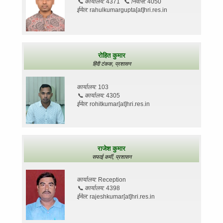
📞
कार्यालय:
4371
📞
निवास:
4050
ईमेल:
rahulkumargupta[at]hri.res.in
रोहित कुमार
हिंदी टंकक,
प्रशासन
कार्यालय:
103
📞
कार्यालय:
4305
ईमेल:
rohitkumar[at]hri.res.in
राजेश कुमार
सफाई कर्मी,
प्रशासन
कार्यालय:
Reception
📞
कार्यालय:
4398
ईमेल:
rajeshkumar[at]hri.res.in