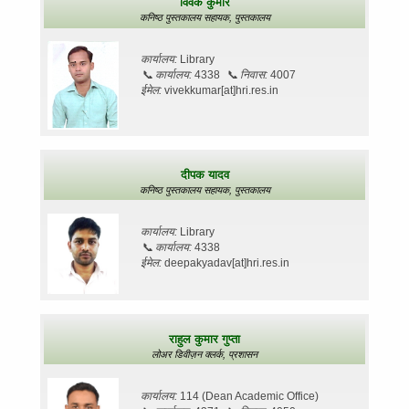
विवेक कुमार
कनिष्ठ पुस्तकालय सहायक,
पुस्तकालय
कार्यालय:
Library
📞
कार्यालय:
4338
📞
निवास:
4007
ईमेल:
vivekkumar[at]hri.res.in
दीपक यादव
कनिष्ठ पुस्तकालय सहायक,
पुस्तकालय
कार्यालय:
Library
📞
कार्यालय:
4338
ईमेल:
deepakyadav[at]hri.res.in
राहुल कुमार गुप्ता
लोअर डिवीज़न क्लर्क,
प्रशासन
कार्यालय:
114 (Dean Academic Office)