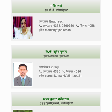
मनीष शर्मा
एस ओ 'ई',
अभियांत्रिकी
कार्यालय:
Engg. sec.
📞
कार्यालय:
4358, 2569750
📞
निवास:
4058
ईमेल:
manish[at]hri.res.in
के.के. सुरेश कुमार
पुस्तकालयाध्यक्ष,
पुस्तकालय
कार्यालय:
Library
📞
कार्यालय:
4325
📞
निवास:
4016
ईमेल:
sureshkumarkk[at]hri.res.in
अजय कुमार श्रीवास्तव
ए.ई.ई (इलेक्ट्रिकल),
अभियांत्रिकी