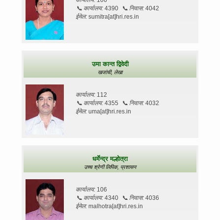
📞
कार्यालय:
4390
📞
निवास:
4042
ईमेल:
sumitra[at]hri.res.in
उमा कान्त द्विवेदी
खजांची,
लेखा
कार्यालय:
112
📞
कार्यालय:
4355
📞
निवास:
4032
ईमेल:
uma[at]hri.res.in
धर्मेन्द्र मल्होत्रा
उच्च श्रेणी लिपिक,
प्रशासन
कार्यालय:
106
📞
कार्यालय:
4340
📞
निवास:
4036
ईमेल:
malhotra[at]hri.res.in