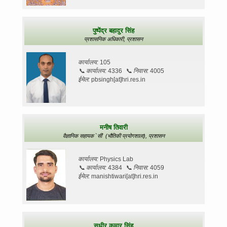
पुष्पेंद्र बहादुर सिंह
प्रशासनिक अधिकारी,
प्रशासन
कार्यालय:
105
📞
कार्यालय:
4336
📞
निवास:
4005
ईमेल:
pbsingh[at]hri.res.in
मनीष तिवारी
वैज्ञानिक सहायक `सी` (भौतिकी प्रयोगशाला),
प्रशासन
कार्यालय:
Physics Lab
📞
कार्यालय:
4384
📞
निवास:
4059
ईमेल:
manishtiwari[at]hri.res.in
सुधीर कुमार सिंह