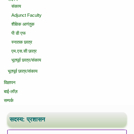
संकाय
Adjunct Faculty
शैक्षिक आगंतुक
पी डी एफ
स्नातक छात्र
एम.एस.सी छात्र
भूतपूर्व छात्र/संकाय
भूतपूर्व छात्र/संकाय
विज्ञापन
बाई-लॉज़
सम्‍पर्क
सदस्य: प्रशासन