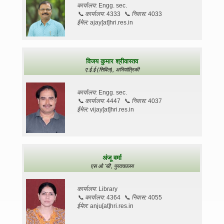
कार्यालय:
Engg. sec.
📞
कार्यालय:
4333
📞
निवास:
4033
ईमेल:
ajay[at]hri.res.in
विजय कुमार श्रीवास्तव
ए.ई.ई (सिविल),
अभियांत्रिकी
कार्यालय:
Engg. sec.
📞
कार्यालय:
4447
📞
निवास:
4037
ईमेल:
vijay[at]hri.res.in
अंजू वर्मा
एस ओ 'सी',
पुस्तकालय
कार्यालय:
Library
📞
कार्यालय:
4364
📞
निवास:
4055
ईमेल:
anju[at]hri.res.in