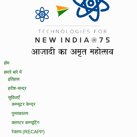
होम
हमारे बारे में
इतिहास
हरीश-चन्‍द्र
सुविधाएँ
कम्‍प्‍यूटर केन्‍द्र
पुस्‍तकालय
क्‍लस्‍टर कम्‍प्‍यूटिंग
रेकाप्प (RECAPP)