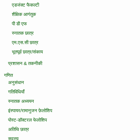
एडजंक्ट फैकल्टी
शैक्षिक आगंतुक
पी डी एफ
स्नातक छात्र
एम.एस.सी छात्र
भूतपूर्व छात्र/संकाय
प्रशासन & तकनीकी
गणित
अनुसंधान
गतिविधियाँ
स्‍नातक अध्‍ययन
इंस्पायर/रामानुजन फ़ेलोशिप
पोस्ट-डॉक्टरल फेलोशिप
अतिथि छात्र
सदस्‍य